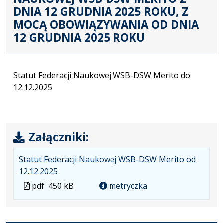
DNIA 12 GRUDNIA 2025 ROKU, Z
MOCĄ OBOWIĄZYWANIA OD DNIA
12 GRUDNIA 2025 ROKU
Statut Federacji Naukowej WSB-DSW Merito do
12.12.2025
Załączniki:
Statut Federacji Naukowej WSB-DSW Merito od
.
.
.
12.12.2025
Plik
Rozmiar
Otwiera
Plik
pdf
450 kB
metryczka
w
pliku:
się
w
formacie:
450
w
formacie
pdf
kB
nowej