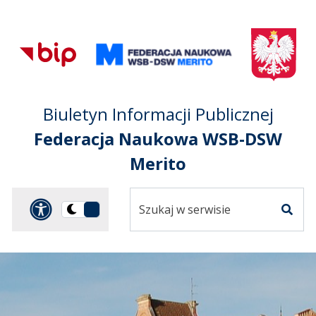
Przejdź do treści
Przejdź do mapy
Przejdź do
głównego menu
serwisu
Biuletyn Informacji Publicznej
Federacja Naukowa WSB-DSW
Merito
Szukaj
Panel dostosowania ułat
Przełącz
w
Szuka
na
serwisie
wersję
ciemną