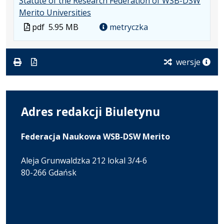
Statute of the Research Federation of WSB-DSW
.
.
.
Merito Universities
Plik
Rozmiar
Otwiera
Plik
pdf
5.95 MB
metryczka
w
pliku:
się
w
formacie:
5.95
w
formacie
pdf
MB
nowej
wersje
karcie.
Adres redakcji Biuletynu
Federacja Naukowa WSB-DSW Merito
Aleja Grunwaldzka 212 lokal 3/4-6
80-266 Gdańsk