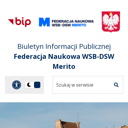
Przejdź do treści
Przejdź do mapy
Przejdź do
głównego menu
serwisu
Biuletyn Informacji Publicznej
Federacja Naukowa WSB-DSW
Merito
Szukaj
Panel dostosowania ułat
Przełącz
w
Szuka
na
serwisie
wersję
ciemną